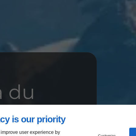
a du
cy is our priority
prise
 improve user experience by