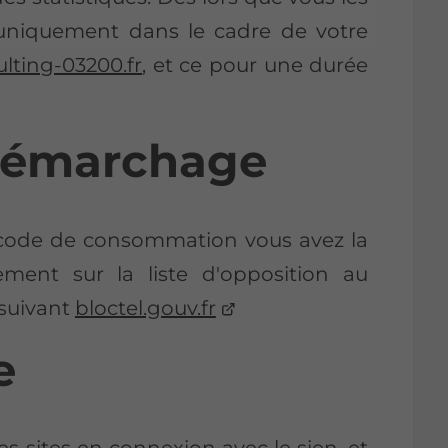
s uniquement dans le cadre de votre
ting-03200.fr
, et ce pour une durée
démarchage
u code de consommation vous avez la
tement sur la liste d'opposition au
 suivant
bloctel.gouv.fr
e
 sites en connexion avec le sien, et